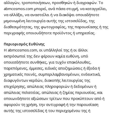
αλλαγών, τροποποιήσεων, προσθηκών ή διαγραφών. Το
abmcosmos.com μπορεί, ανά πάσα στιγμή, να καταγγείλει,
να αλλάξει, να αναστείλει ή να διακόψει οποιαδήποτε
μεμονωμένη λειτουργία αυτής της ιστοσελίδας, της
διαθεσιμότητας, της φωτογραφίας, της παρουσίασης ή της
περιγραφής οποιουδήποτε προϊόντος ή υπηρεσίας.
Περιορισμός Ευθύνης
Η abmcosmos.com, οι υπάλληλοί της ή οι άλλοι
εκπρόσωποί της δεν φέρουν καμία ευθύνη, υπό
οποιεσδήποτε συνθήκες, για τυχόν επακόλουθες,
παρεπόμενες, έμμεσες, ειδικές αποζημιώσεις ή έξοδα ή
χρηματικές ποινές, συμπεριλαμβανομένων, ενδεικτικά,
διαφυγόντων κερδών, διακοπής λειτουργίας της
επιχείρησης, απώλειας πληροφοριών ή δεδομένων ή
απώλειας πελατείας, απώλειας ή ζημίας περιουσίας, και
οποιωνδήποτε αξιώσεων τρίτων που προκύπτουν από ή
αφορούν τη χρήση, την αντιγραφή ή την παρουσίαση
αυτής της ιστοσελίδας ή του περιεχομένου της ή