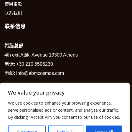
使用条款
联系我们
联系信息
希腊总部
4th exit Attiki Avenue 19300 Athens
电话:
+30 210 5596230
电邮:
info@abmcosmos.com
We value your privacy
We use cookies to enhance your browsing experience,
Copyright © 2025 |
ABM Group
serve personalised ads or content, and analyse our traffic.
By clicking "Accept All", you consent to our use of cookies.
Customise
Reject All
Accept All